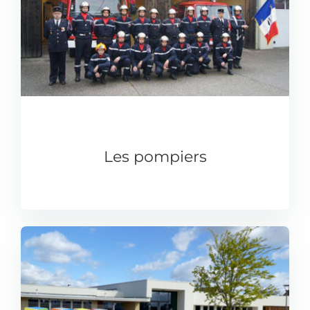
la
barre
couli
Les pompiers