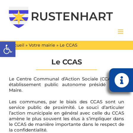
Passer
au
contenu
Ouvrir la barre d’outils
Accueil
»
Votre mairie
»
Le CCAS
Le CCAS
Le Centre Communal d’Action Sociale (CCAS), un
Bascu
établissement public autonome présidé par le
Maire.
de
Les communes, par le biais des CCAS sont un
la
service public de proximité. Le souci d’articuler
l’action municipale en général avec celle du CCAS
zone
amène le plus souvent les élus à s’impliquer dans
de
le CCAS de manière importante dans le respect de
la confidentialité.