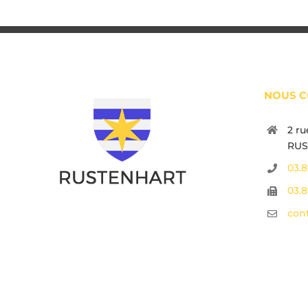
NOUS C
2 ru
RUS
03.8
03.8
cont