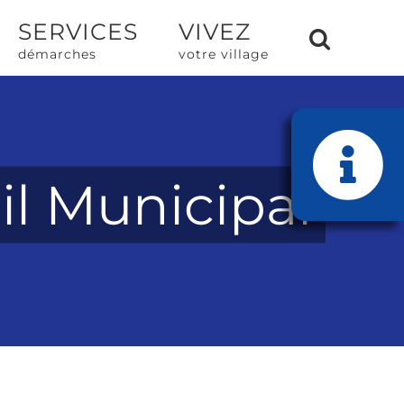
SERVICES
VIVEZ
démarches
votre village
Bascule
de
il Municipal
la
zone
de
la
barre
coulissante